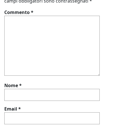
campi obbligatori sono contrassegnati
*
Commento
*
Nome
*
Email
*